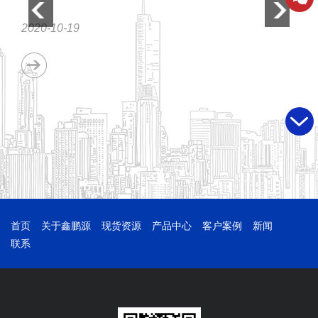
2020-10-19
202
首页
关于鑫鹏源
现货资源
产品中心
客户案例
新闻
联系