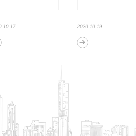
0-10-17
2020-10-19