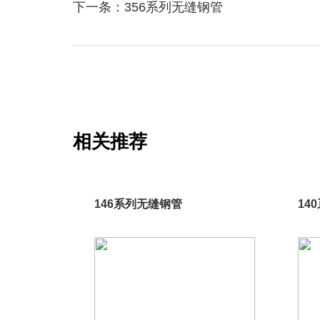
下一条：356系列无缝钢管
相关推荐
146系列无缝钢管
14