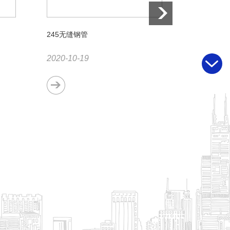
245无缝钢管
273系列无
2020-10-19
2020-10-