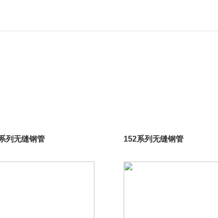
0系列无缝钢管
152系列无缝钢管