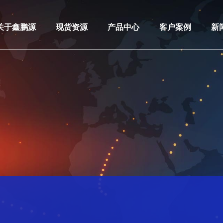
关于鑫鹏源
现货资源
产品中心
客户案例
新