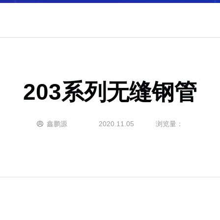
203系列无缝钢管
鑫鹏源
2020.11.05
浏览量：